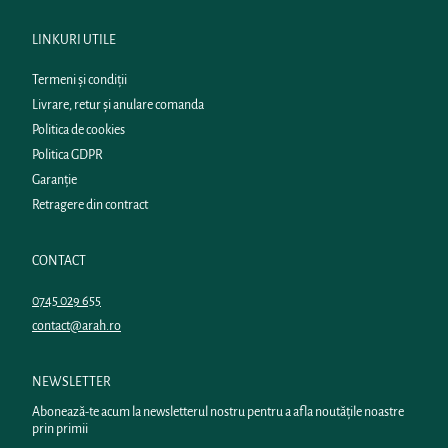
LINKURI UTILE
Termeni și condiții
Livrare, retur și anulare comanda
Politica de cookies
Politica GDPR
Garanție
Retragere din contract
CONTACT
0745 029 655
contact@arah.ro
NEWSLETTER
Abonează-te acum la newsletterul nostru pentru a afla noutățile noastre
prin primii