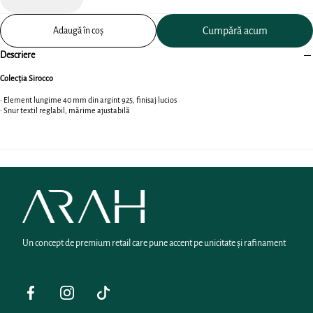
Scade
Crește
Adaugă în coș
Descriere
Colecția Sirocco
• Element lungime 40 mm din argint 925, finisaj lucios
• Snur textil reglabil, mărime ajustabilă
ARAH
Un concept de premium retail care pune accent pe unicitate și rafinament
Facebook
Instagram
Tiktok