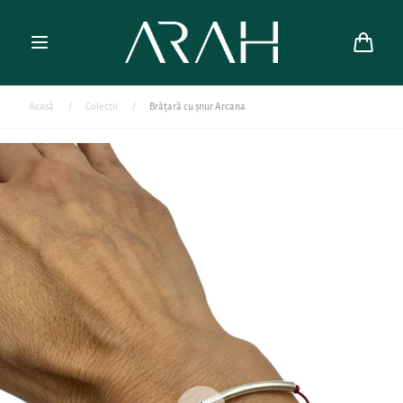
Mergi direct
la text
Coș
Acasă
/
Colecții
/
Brățară cu șnur Arcana