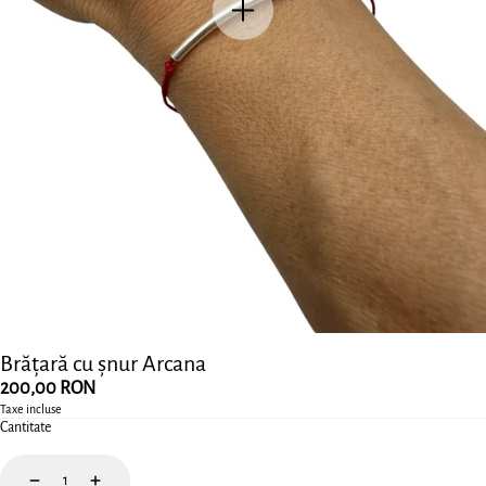
Brățară cu șnur Arcana
Preț
200,00 RON
obișnuit
Taxe incluse
Cantitate