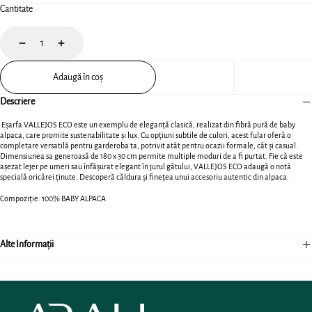
Cantitate
Scade
Crește
Adaugă în coș
Descriere
Eșarfa VALLEJOS ECO este un exemplu de eleganță clasică, realizat din fibră pură de baby
alpaca, care promite sustenabilitate și lux. Cu opțiuni subtile de culori, acest fular oferă o
completare versatilă pentru garderoba ta, potrivit atât pentru ocazii formale, cât și casual.
Dimensiunea sa generoasă de 180 x 30 cm permite multiple moduri de a fi purtat. Fie că este
așezat lejer pe umeri sau înfășurat elegant în jurul gâtului, VALLEJOS ECO adaugă o notă
specială oricărei ținute. Descoperă căldura și finețea unui accesoriu autentic din alpaca.
Compoziție: 100% BABY ALPACA
Alte Informații
ARAH