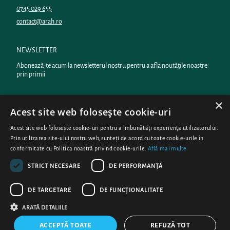
0745 029 655
contact@arah.ro
NEWSLETTER
Abonează-te acum la newsletterul nostru pentru a afla noutățile noastre
prin primii
×
română (România)
Acest site web folosește cookie-uri
Acest site web folosește cookie-uri pentru a îmbunătăți experiența utilizatorului.
Prin utilizarea site-ului nostru web, sunteți de acord cu toate cookie-urile în
conformitate cu Politica noastră privind cookie-urile.
Află mai multe
STRICT NECESARE
DE PERFORMANȚĂ
DE TARGETARE
DE FUNCŢIONALITATE
ARATĂ DETALIILE
ACCEPTĂ TOATE
REFUZĂ TOT
© 2026
ARAH
/ Susținut de Shopify