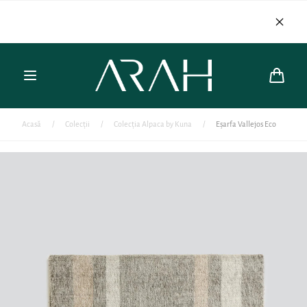
Mergi direct
cu 17
la text
Coș
Acasă
/
Colecții
/
Colecția Alpaca by Kuna
/
Eșarfa Vallejos Eco