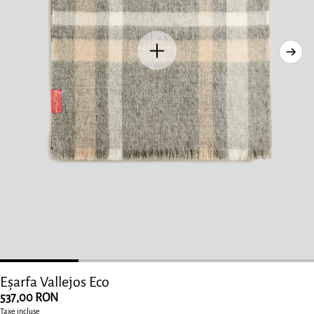
Eșarfa Vallejos Eco
Preț
537,00 RON
obișnuit
Taxe incluse